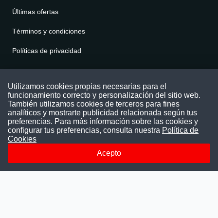
Últimas ofertas
Términos y condiciones
Políticas de privacidad
Contáctenos
Utilizamos cookies propias necesarias para el
funcionamiento correcto y personalización del sitio web.
Puede comunicarse con nosotros a través
También utilizamos cookies de terceros para fines
nuestras redes sociales o del correo:
analíticos y mostrarte publicidad relacionada según tus
contacto@convocatoriasdetrabajo.com
preferencias. Para más información sobre las cookies y
Siguenos en:
configurar tus preferencias, consulta nuestra
Política de
Cookies
Acepto
Facebook
Instagram
LinkedIn
Telegram