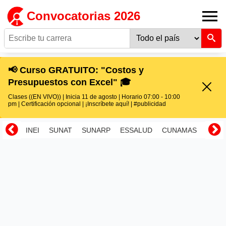
Convocatorias 2026
📢 Curso GRATUITO: "Costos y
Presupuestos con Excel" 🎓
Clases ((EN VIVO)) | Inicia 11 de agosto | Horario 07:00 - 10:00
pm | Certificación opcional | ¡Inscríbete aquí! | #publicidad
INEI
SUNAT
SUNARP
ESSALUD
CUNAMAS
RENI