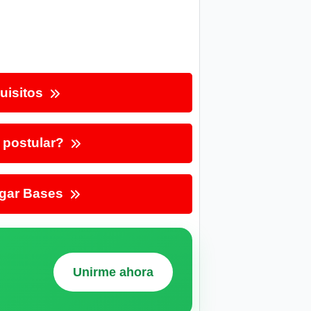
uisitos
postular?
gar Bases
Unirme ahora