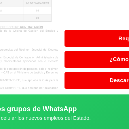
Req
¿Cómo 
Descar
ros grupos de WhatsApp
 celular los nuevos empleos del Estado.