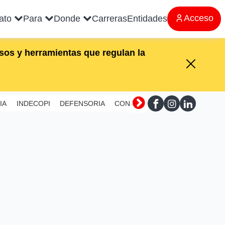
Acceso
rato
Para
Donde
Carreras
Entidades
os y herramientas que regulan la
IA
INDECOPI
DEFENSORIA
CONTRALORIA
SUNAFIL
MI