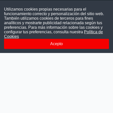
Contáctenos
Utilizamos cookies propias necesarias para el
funcionamiento correcto y personalización del sitio web.
Puede comunicarse con nosotros a través
También utilizamos cookies de terceros para fines
nuestras redes sociales o del correo:
analíticos y mostrarte publicidad relacionada según tus
contacto@convocatoriasdetrabajo.com
preferencias. Para más información sobre las cookies y
Siguenos en:
configurar tus preferencias, consulta nuestra
Política de
Cookies
Acepto
Facebook
Instagram
LinkedIn
Telegram
TikTok
Youtube
© 2026 Todos los derechos reservados.