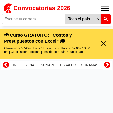
Convocatorias 2026
📢 Curso GRATUITO: "Costos y
Presupuestos con Excel" 🎓
Clases ((EN VIVO)) | Inicia 11 de agosto | Horario 07:00 - 10:00
pm | Certificación opcional | ¡Inscríbete aquí! | #publicidad
INEI
SUNAT
SUNARP
ESSALUD
CUNAMAS
RENI