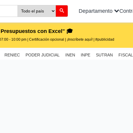
Departamento
Cont
 Presupuestos con Excel" 🎓
7:00 - 10:00 pm | Certificación opcional | ¡Inscríbete aquí! | #publicidad
RENIEC
PODER JUDICIAL
INEN
INPE
SUTRAN
FISCAL