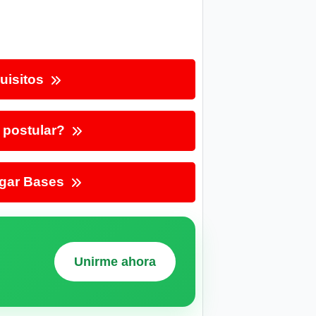
uisitos
postular?
gar Bases
Unirme ahora