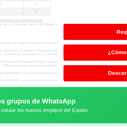
Req
¿Cómo 
Descar
ros grupos de WhatsApp
 celular los nuevos empleos del Estado.