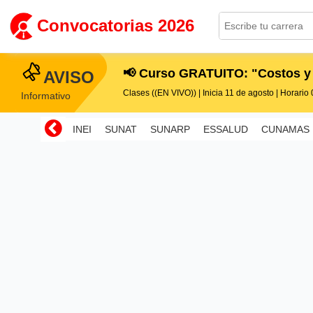
Convocatorias 2026
📢 Curso GRATUITO: "Costos y
AVISO
Clases ((EN VIVO)) | Inicia 11 de agosto | Horario 0
Informativo
INEI
SUNAT
SUNARP
ESSALUD
CUNAMAS