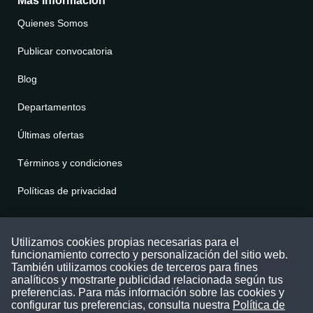
Más información
Quienes Somos
Publicar convocatoria
Blog
Departamentos
Últimas ofertas
Términos y condiciones
Políticas de privacidad
Contáctenos
Utilizamos cookies propias necesarias para el
funcionamiento correcto y personalización del sitio web.
Puede comunicarse con nosotros a través
También utilizamos cookies de terceros para fines
nuestras redes sociales o del correo:
analíticos y mostrarte publicidad relacionada según tus
contacto@convocatoriasdetrabajo.com
preferencias. Para más información sobre las cookies y
Siguenos en:
configurar tus preferencias, consulta nuestra
Política de