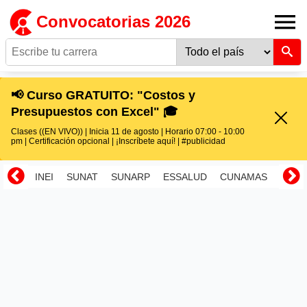
Convocatorias 2026
📢 Curso GRATUITO: "Costos y
Presupuestos con Excel" 🎓
Clases ((EN VIVO)) | Inicia 11 de agosto | Horario 07:00 - 10:00
pm | Certificación opcional | ¡Inscríbete aquí! | #publicidad
INEI
SUNAT
SUNARP
ESSALUD
CUNAMAS
RENI