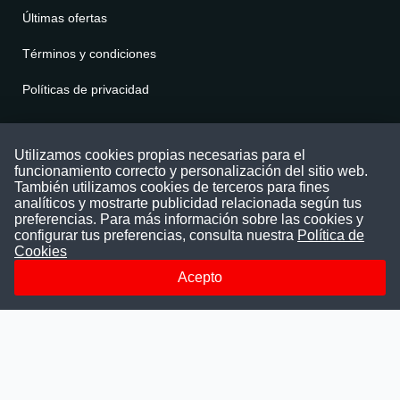
Últimas ofertas
Términos y condiciones
Políticas de privacidad
Contáctenos
Utilizamos cookies propias necesarias para el
funcionamiento correcto y personalización del sitio web.
Puede comunicarse con nosotros a través
También utilizamos cookies de terceros para fines
nuestras redes sociales o del correo:
analíticos y mostrarte publicidad relacionada según tus
contacto@convocatoriasdetrabajo.com
preferencias. Para más información sobre las cookies y
Siguenos en:
configurar tus preferencias, consulta nuestra
Política de
Cookies
Acepto
Facebook
Instagram
LinkedIn
Telegram