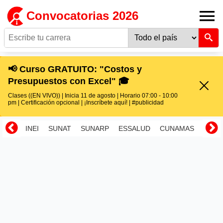
Convocatorias 2026
📢 Curso GRATUITO: "Costos y
Presupuestos con Excel" 🎓
Clases ((EN VIVO)) | Inicia 11 de agosto | Horario 07:00 - 10:00
pm | Certificación opcional | ¡Inscríbete aquí! | #publicidad
INEI
SUNAT
SUNARP
ESSALUD
CUNAMAS
RENI