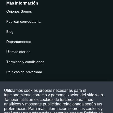
Más información
Quienes Somos
Publicar convocatoria
Blog
Departamentos
Últimas ofertas
Términos y condiciones
Políticas de privacidad
Contáctenos
Utilizamos cookies propias necesarias para el
funcionamiento correcto y personalización del sitio web.
Puede comunicarse con nosotros a través
También utilizamos cookies de terceros para fines
nuestras redes sociales o del correo:
analíticos y mostrarte publicidad relacionada según tus
contacto@convocatoriasdetrabajo.com
preferencias. Para más información sobre las cookies y
Siguenos en: