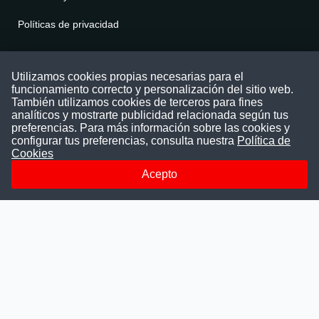
Políticas de privacidad
Contáctenos
Utilizamos cookies propias necesarias para el
funcionamiento correcto y personalización del sitio web.
Puede comunicarse con nosotros a través
También utilizamos cookies de terceros para fines
nuestras redes sociales o del correo:
analíticos y mostrarte publicidad relacionada según tus
contacto@convocatoriasdetrabajo.com
preferencias. Para más información sobre las cookies y
Siguenos en:
configurar tus preferencias, consulta nuestra
Política de
Cookies
Acepto
Facebook
Instagram
LinkedIn
Telegram
TikTok