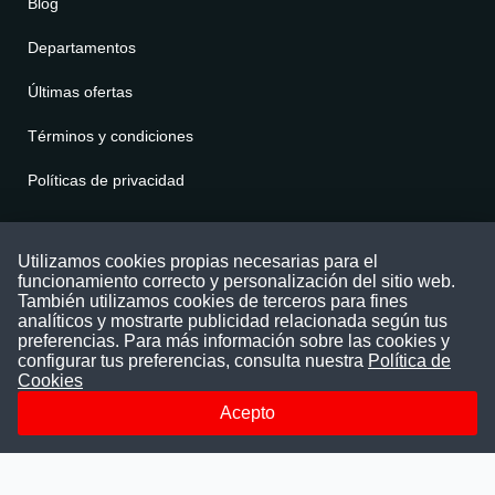
Blog
Departamentos
Últimas ofertas
Términos y condiciones
Políticas de privacidad
Contáctenos
Utilizamos cookies propias necesarias para el
funcionamiento correcto y personalización del sitio web.
Puede comunicarse con nosotros a través
También utilizamos cookies de terceros para fines
nuestras redes sociales o del correo:
analíticos y mostrarte publicidad relacionada según tus
contacto@convocatoriasdetrabajo.com
preferencias. Para más información sobre las cookies y
Siguenos en:
configurar tus preferencias, consulta nuestra
Política de
Cookies
Acepto
Facebook
Instagram