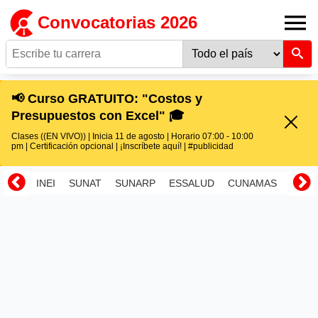
Convocatorias 2026
📢 Curso GRATUITO: "Costos y
Presupuestos con Excel" 🎓
Clases ((EN VIVO)) | Inicia 11 de agosto | Horario 07:00 - 10:00
pm | Certificación opcional | ¡Inscríbete aquí! | #publicidad
INEI
SUNAT
SUNARP
ESSALUD
CUNAMAS
RENI