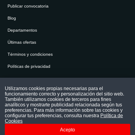
Publicar convocatoria
Blog
Departamentos
Últimas ofertas
Términos y condiciones
Políticas de privacidad
Contáctenos
Utilizamos cookies propias necesarias para el
funcionamiento correcto y personalización del sitio web.
Puede comunicarse con nosotros a través
También utilizamos cookies de terceros para fines
nuestras redes sociales o del correo:
analíticos y mostrarte publicidad relacionada según tus
contacto@convocatoriasdetrabajo.com
preferencias. Para más información sobre las cookies y
Siguenos en:
configurar tus preferencias, consulta nuestra
Política de
Cookies
Acepto
Facebook