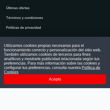
Últimas ofertas
Términos y condiciones
Políticas de privacidad
Contáctenos
Utilizamos cookies propias necesarias para el
funcionamiento correcto y personalización del sitio web.
Puede comunicarse con nosotros a través
También utilizamos cookies de terceros para fines
nuestras redes sociales o del correo:
analíticos y mostrarte publicidad relacionada según tus
contacto@convocatoriasdetrabajo.com
preferencias. Para más información sobre las cookies y
Siguenos en:
configurar tus preferencias, consulta nuestra
Política de
Cookies
Acepto
Facebook
Instagram
LinkedIn
Telegram