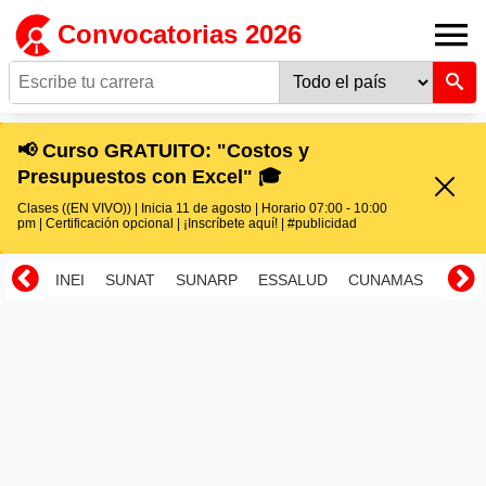
Convocatorias 2026
📢 Curso GRATUITO: "Costos y
Presupuestos con Excel" 🎓
Clases ((EN VIVO)) | Inicia 11 de agosto | Horario 07:00 - 10:00
pm | Certificación opcional | ¡Inscríbete aquí! | #publicidad
INEI
SUNAT
SUNARP
ESSALUD
CUNAMAS
RENI