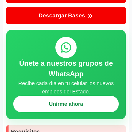
Descargar Bases
Únete a nuestros grupos de
WhatsApp
Recibe cada día en tu celular los nuevos
empleos del Estado.
Unirme ahora
Requisitos