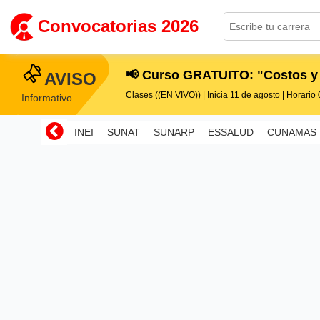
Convocatorias 2026
📢 Curso GRATUITO: "Costos y
AVISO
Clases ((EN VIVO)) | Inicia 11 de agosto | Horario 0
Informativo
INEI
SUNAT
SUNARP
ESSALUD
CUNAMAS