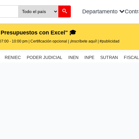
Departamento
Cont
 Presupuestos con Excel" 🎓
7:00 - 10:00 pm | Certificación opcional | ¡Inscríbete aquí! | #publicidad
RENIEC
PODER JUDICIAL
INEN
INPE
SUTRAN
FISCAL