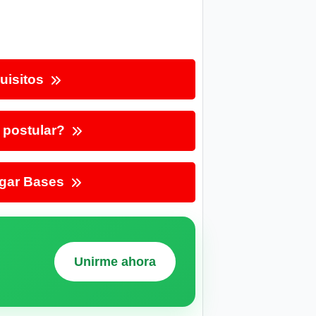
uisitos
postular?
gar Bases
Unirme ahora