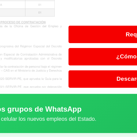
Req
¿Cómo 
Descar
ros grupos de WhatsApp
 celular los nuevos empleos del Estado.