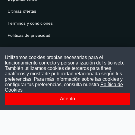
Últimas ofertas
Términos y condiciones
Políticas de privacidad
Contáctenos
Utilizamos cookies propias necesarias para el
funcionamiento correcto y personalización del sitio web.
Puede comunicarse con nosotros a través
También utilizamos cookies de terceros para fines
nuestras redes sociales o del correo:
analíticos y mostrarte publicidad relacionada según tus
contacto@convocatoriasdetrabajo.com
preferencias. Para más información sobre las cookies y
Siguenos en:
configurar tus preferencias, consulta nuestra
Política de
Cookies
Acepto
Facebook
Instagram
LinkedIn