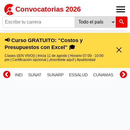
Convocatorias 2026
📢 Curso GRATUITO: "Costos y
Presupuestos con Excel" 🎓
Clases ((EN VIVO)) | Inicia 11 de agosto | Horario 07:00 - 10:00
pm | Certificación opcional | ¡Inscríbete aquí! | #publicidad
INEI
SUNAT
SUNARP
ESSALUD
CUNAMAS
RENI