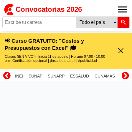
Convocatorias 2026
📢 Curso GRATUITO: "Costos y
Presupuestos con Excel" 🎓
Clases ((EN VIVO)) | Inicia 11 de agosto | Horario 07:00 - 10:00
pm | Certificación opcional | ¡Inscríbete aquí! | #publicidad
INEI
SUNAT
SUNARP
ESSALUD
CUNAMAS
RENI