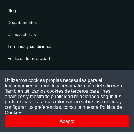
Blog
Departamentos
Últimas ofertas
Términos y condiciones
Políticas de privacidad
Contáctenos
Utilizamos cookies propias necesarias para el
funcionamiento correcto y personalización del sitio web.
Puede comunicarse con nosotros a través
También utilizamos cookies de terceros para fines
nuestras redes sociales o del correo:
analíticos y mostrarte publicidad relacionada según tus
contacto@convocatoriasdetrabajo.com
preferencias. Para más información sobre las cookies y
Siguenos en:
configurar tus preferencias, consulta nuestra
Política de
Cookies
Acepto
Facebook