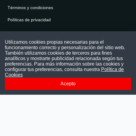
Términos y condiciones
Políticas de privacidad
Contáctenos
Utilizamos cookies propias necesarias para el
funcionamiento correcto y personalización del sitio web.
Puede comunicarse con nosotros a través
También utilizamos cookies de terceros para fines
nuestras redes sociales o del correo:
analíticos y mostrarte publicidad relacionada según tus
contacto@convocatoriasdetrabajo.com
preferencias. Para más información sobre las cookies y
Siguenos en:
configurar tus preferencias, consulta nuestra
Política de
Cookies
Acepto
Facebook
Instagram
LinkedIn
Telegram
TikTok