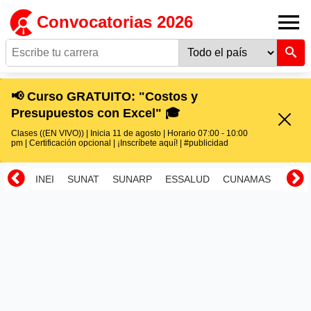
Convocatorias 2026
📢 Curso GRATUITO: "Costos y
Presupuestos con Excel" 🎓
Clases ((EN VIVO)) | Inicia 11 de agosto | Horario 07:00 - 10:00
pm | Certificación opcional | ¡Inscríbete aquí! | #publicidad
INEI
SUNAT
SUNARP
ESSALUD
CUNAMAS
RENI