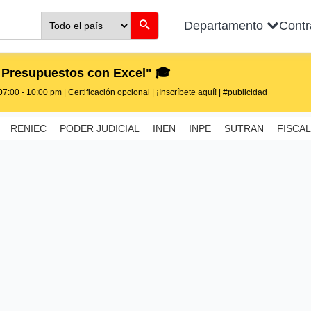
Departamento
Cont
 Presupuestos con Excel" 🎓
7:00 - 10:00 pm | Certificación opcional | ¡Inscríbete aquí! | #publicidad
RENIEC
PODER JUDICIAL
INEN
INPE
SUTRAN
FISCAL