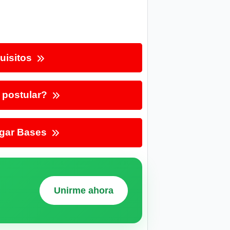
uisitos
postular?
gar Bases
Unirme ahora