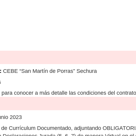
:
CEBE “San Martín de Porras” Sechura
s
para conocer a más detalle las condiciones del contrato
unio 2023
n de Currículum Documentado, adjuntando OBLIGATO
claraciones Jurada (5, 6, 7) de manera Virtual en el 