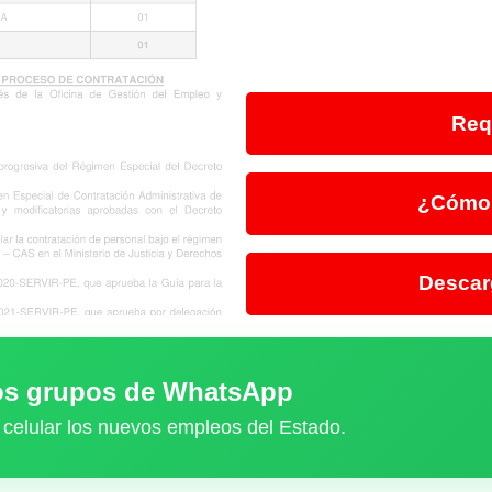
Req
¿Cómo 
Descar
ros grupos de WhatsApp
 celular los nuevos empleos del Estado.