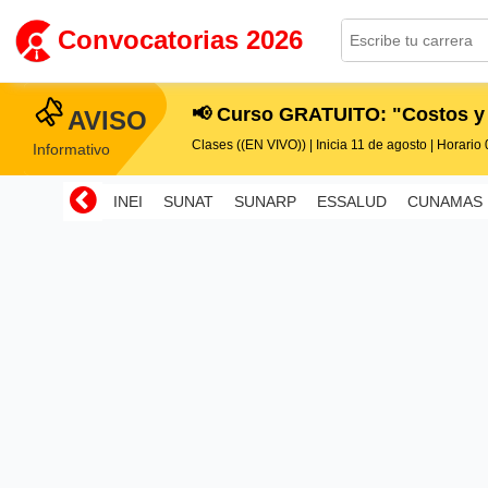
Convocatorias 2026
📢 Curso GRATUITO: "Costos y
AVISO
Clases ((EN VIVO)) | Inicia 11 de agosto | Horario 0
Informativo
INEI
SUNAT
SUNARP
ESSALUD
CUNAMAS