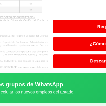
Req
¿Cómo 
Descar
ros grupos de WhatsApp
 celular los nuevos empleos del Estado.