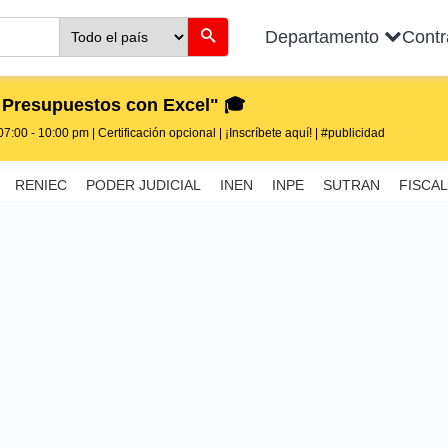
Departamento
Cont
 Presupuestos con Excel" 🎓
7:00 - 10:00 pm | Certificación opcional | ¡Inscríbete aquí! | #publicidad
RENIEC
PODER JUDICIAL
INEN
INPE
SUTRAN
FISCAL