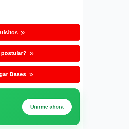
uisitos
postular?
gar Bases
Unirme ahora