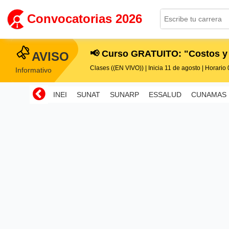
Convocatorias 2026
📢 Curso GRATUITO: "Costos y
AVISO
Clases ((EN VIVO)) | Inicia 11 de agosto | Horario 0
Informativo
INEI
SUNAT
SUNARP
ESSALUD
CUNAMAS