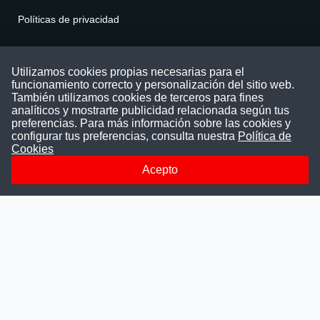
Políticas de privacidad
Contáctenos
Utilizamos cookies propias necesarias para el
funcionamiento correcto y personalización del sitio web.
Puede comunicarse con nosotros a través
También utilizamos cookies de terceros para fines
nuestras redes sociales o del correo:
analíticos y mostrarte publicidad relacionada según tus
contacto@convocatoriasdetrabajo.com
preferencias. Para más información sobre las cookies y
Siguenos en:
configurar tus preferencias, consulta nuestra
Política de
Cookies
Acepto
Facebook
Instagram
LinkedIn
Telegram
TikTok
Youtube