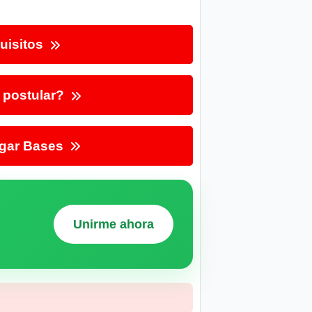
uisitos
postular?
gar Bases
Unirme ahora