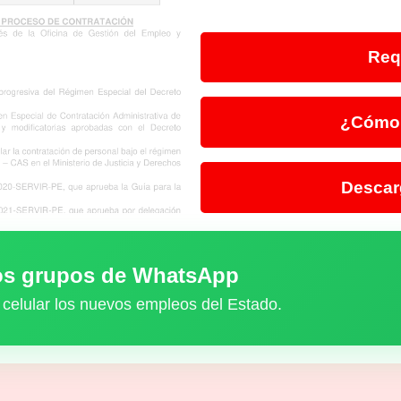
Req
¿Cómo 
Descar
ros grupos de WhatsApp
 celular los nuevos empleos del Estado.