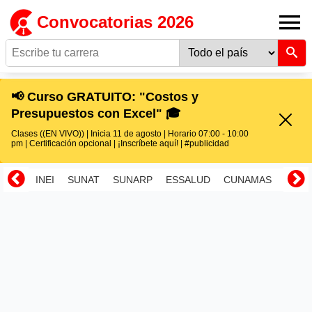
Convocatorias 2026
📢 Curso GRATUITO: "Costos y
Presupuestos con Excel" 🎓
Clases ((EN VIVO)) | Inicia 11 de agosto | Horario 07:00 - 10:00
pm | Certificación opcional | ¡Inscríbete aquí! | #publicidad
INEI
SUNAT
SUNARP
ESSALUD
CUNAMAS
RENI