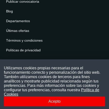
Publicar convocatoria
Blog
Departamentos
Últimas ofertas
Términos y condiciones
Políticas de privacidad
Contáctenos
Utilizamos cookies propias necesarias para el
funcionamiento correcto y personalización del sitio web.
Puede comunicarse con nosotros a través
También utilizamos cookies de terceros para fines
nuestras redes sociales o del correo:
analíticos y mostrarte publicidad relacionada según tus
contacto@convocatoriasdetrabajo.com
preferencias. Para más información sobre las cookies y
Siguenos en:
configurar tus preferencias, consulta nuestra
Política de
Cookies
Acepto
Facebook