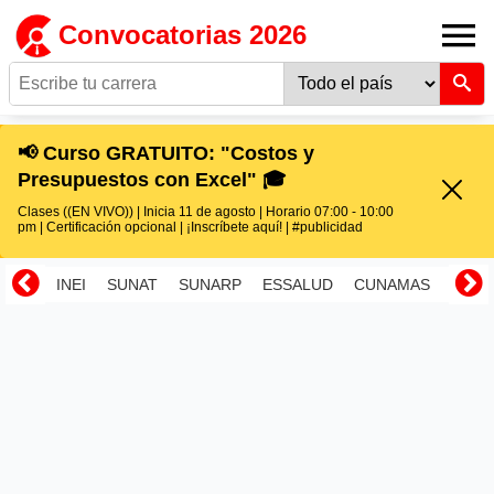
Convocatorias 2026
📢 Curso GRATUITO: "Costos y
Presupuestos con Excel" 🎓
Clases ((EN VIVO)) | Inicia 11 de agosto | Horario 07:00 - 10:00
pm | Certificación opcional | ¡Inscríbete aquí! | #publicidad
INEI
SUNAT
SUNARP
ESSALUD
CUNAMAS
RENI