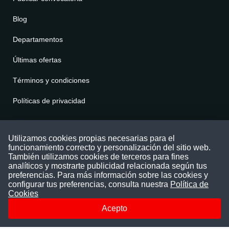
Blog
Departamentos
Últimas ofertas
Términos y condiciones
Políticas de privacidad
Contáctenos
Utilizamos cookies propias necesarias para el
funcionamiento correcto y personalización del sitio web.
Puede comunicarse con nosotros a través
También utilizamos cookies de terceros para fines
nuestras redes sociales o del correo:
analíticos y mostrarte publicidad relacionada según tus
contacto@convocatoriasdetrabajo.com
preferencias. Para más información sobre las cookies y
Siguenos en:
configurar tus preferencias, consulta nuestra
Política de
Cookies
Acepto
Facebook