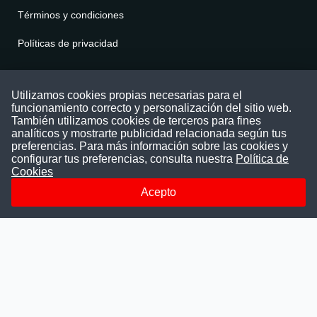
Términos y condiciones
Políticas de privacidad
Contáctenos
Utilizamos cookies propias necesarias para el
funcionamiento correcto y personalización del sitio web.
Puede comunicarse con nosotros a través
También utilizamos cookies de terceros para fines
nuestras redes sociales o del correo:
analíticos y mostrarte publicidad relacionada según tus
contacto@convocatoriasdetrabajo.com
preferencias. Para más información sobre las cookies y
Siguenos en:
configurar tus preferencias, consulta nuestra
Política de
Cookies
Acepto
Facebook
Instagram
LinkedIn
Telegram
TikTok