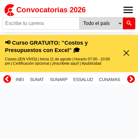
Convocatorias 2026
📢 Curso GRATUITO: "Costos y
Presupuestos con Excel" 🎓
Clases ((EN VIVO)) | Inicia 11 de agosto | Horario 07:00 - 10:00
pm | Certificación opcional | ¡Inscríbete aquí! | #publicidad
INEI
SUNAT
SUNARP
ESSALUD
CUNAMAS
RENI