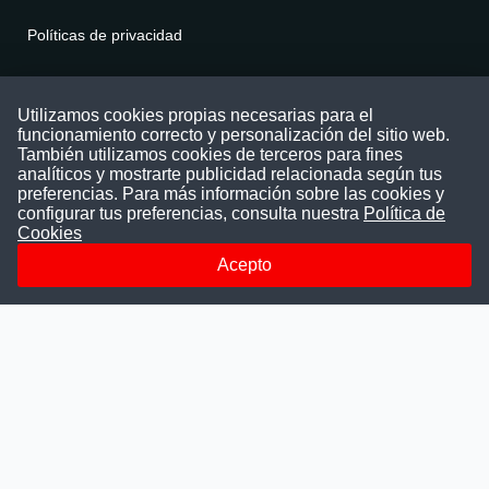
Políticas de privacidad
Contáctenos
Utilizamos cookies propias necesarias para el
funcionamiento correcto y personalización del sitio web.
Puede comunicarse con nosotros a través
También utilizamos cookies de terceros para fines
nuestras redes sociales o del correo:
analíticos y mostrarte publicidad relacionada según tus
contacto@convocatoriasdetrabajo.com
preferencias. Para más información sobre las cookies y
Siguenos en:
configurar tus preferencias, consulta nuestra
Política de
Cookies
Acepto
Facebook
Instagram
LinkedIn
Telegram
TikTok