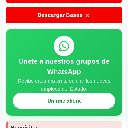
Descargar Bases
Únete a nuestros grupos de
WhatsApp
Recibe cada día en tu celular los nuevos
empleos del Estado.
Unirme ahora
Requisitos