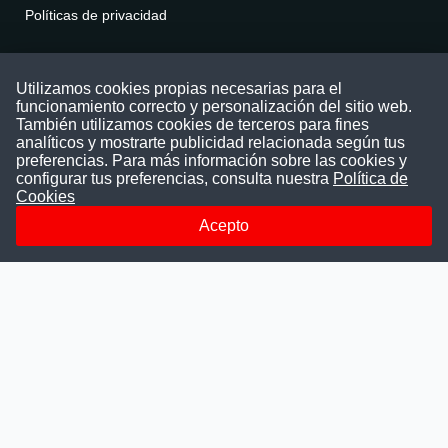
Políticas de privacidad
Contáctenos
Utilizamos cookies propias necesarias para el
funcionamiento correcto y personalización del sitio web.
Puede comunicarse con nosotros a través
También utilizamos cookies de terceros para fines
nuestras redes sociales o del correo:
analíticos y mostrarte publicidad relacionada según tus
contacto@convocatoriasdetrabajo.com
preferencias. Para más información sobre las cookies y
Siguenos en:
configurar tus preferencias, consulta nuestra
Política de
Cookies
Acepto
Facebook
Instagram
LinkedIn
Telegram
TikTok
Youtube