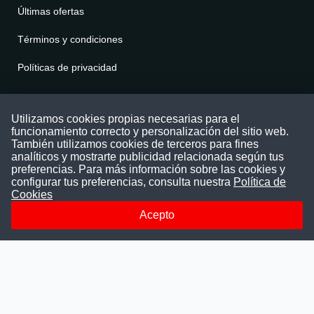
Últimas ofertas
Términos y condiciones
Políticas de privacidad
Contáctenos
Utilizamos cookies propias necesarias para el
funcionamiento correcto y personalización del sitio web.
Puede comunicarse con nosotros a través
También utilizamos cookies de terceros para fines
nuestras redes sociales o del correo:
analíticos y mostrarte publicidad relacionada según tus
contacto@convocatoriasdetrabajo.com
preferencias. Para más información sobre las cookies y
Siguenos en:
configurar tus preferencias, consulta nuestra
Política de
Cookies
Acepto
Facebook
Instagram
LinkedIn
Telegram