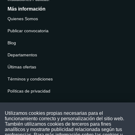
Más información
Quienes Somos
Publicar convocatoria
Blog
Departamentos
Últimas ofertas
Términos y condiciones
Políticas de privacidad
Contáctenos
Utilizamos cookies propias necesarias para el
funcionamiento correcto y personalización del sitio web.
Puede comunicarse con nosotros a través
También utilizamos cookies de terceros para fines
nuestras redes sociales o del correo:
analíticos y mostrarte publicidad relacionada según tus
contacto@convocatoriasdetrabajo.com
preferencias. Para más información sobre las cookies y