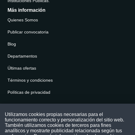
Instituciones Públicas.
Más información
Quienes Somos
Publicar convocatoria
Blog
Departamentos
Últimas ofertas
Términos y condiciones
Políticas de privacidad
Contáctenos
Utilizamos cookies propias necesarias para el
funcionamiento correcto y personalización del sitio web.
Puede comunicarse con nosotros a través
También utilizamos cookies de terceros para fines
nuestras redes sociales o del correo:
analíticos y mostrarte publicidad relacionada según tus
contacto@convocatoriasdetrabajo.com