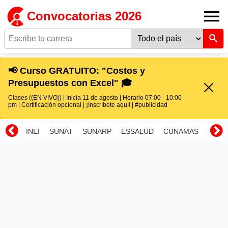
Convocatorias 2026
📢 Curso GRATUITO: "Costos y
Presupuestos con Excel" 🎓
Clases ((EN VIVO)) | Inicia 11 de agosto | Horario 07:00 - 10:00
pm | Certificación opcional | ¡Inscríbete aquí! | #publicidad
INEI
SUNAT
SUNARP
ESSALUD
CUNAMAS
RENI