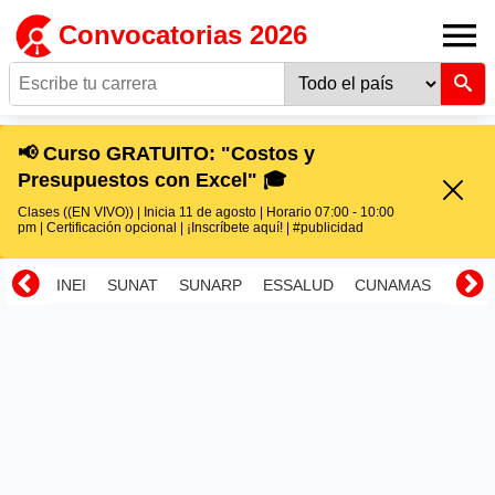
Convocatorias 2026
📢 Curso GRATUITO: "Costos y
Presupuestos con Excel" 🎓
Clases ((EN VIVO)) | Inicia 11 de agosto | Horario 07:00 - 10:00
pm | Certificación opcional | ¡Inscríbete aquí! | #publicidad
INEI
SUNAT
SUNARP
ESSALUD
CUNAMAS
RENI