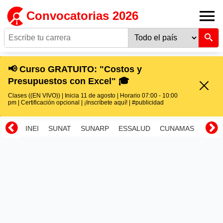
Convocatorias 2026
📢 Curso GRATUITO: "Costos y
Presupuestos con Excel" 🎓
Clases ((EN VIVO)) | Inicia 11 de agosto | Horario 07:00 - 10:00
pm | Certificación opcional | ¡Inscríbete aquí! | #publicidad
INEI
SUNAT
SUNARP
ESSALUD
CUNAMAS
RENI