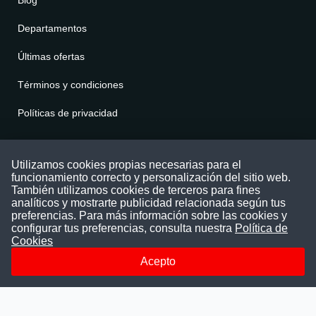
Departamentos
Últimas ofertas
Términos y condiciones
Políticas de privacidad
Contáctenos
Utilizamos cookies propias necesarias para el
funcionamiento correcto y personalización del sitio web.
Puede comunicarse con nosotros a través
También utilizamos cookies de terceros para fines
nuestras redes sociales o del correo:
analíticos y mostrarte publicidad relacionada según tus
contacto@convocatoriasdetrabajo.com
preferencias. Para más información sobre las cookies y
Siguenos en:
configurar tus preferencias, consulta nuestra
Política de
Cookies
Acepto
Facebook
Instagram