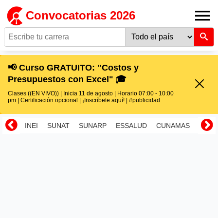
Convocatorias 2026
📢 Curso GRATUITO: "Costos y
Presupuestos con Excel" 🎓
Clases ((EN VIVO)) | Inicia 11 de agosto | Horario 07:00 - 10:00
pm | Certificación opcional | ¡Inscríbete aquí! | #publicidad
INEI
SUNAT
SUNARP
ESSALUD
CUNAMAS
RENI