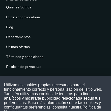
Quienes Somos
Publicar convocatoria
Blog
Departamentos
Últimas ofertas
Términos y condiciones
Políticas de privacidad
Contáctenos
Utilizamos cookies propias necesarias para el
funcionamiento correcto y personalización del sitio web.
Puede comunicarse con nosotros a través
También utilizamos cookies de terceros para fines
nuestras redes sociales o del correo:
analíticos y mostrarte publicidad relacionada según tus
contacto@convocatoriasdetrabajo.com
preferencias. Para más información sobre las cookies y
Siguenos en:
configurar tus preferencias, consulta nuestra
Política de