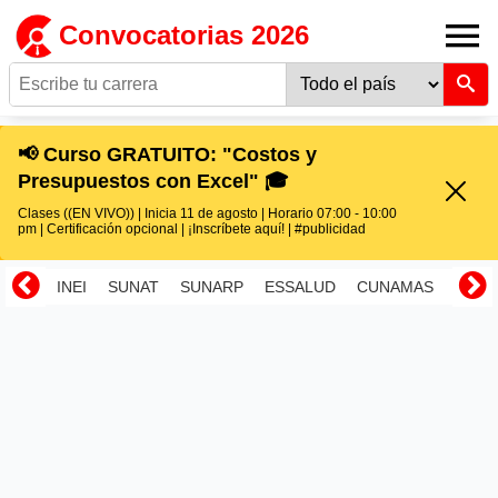
Convocatorias 2026
📢 Curso GRATUITO: "Costos y
Presupuestos con Excel" 🎓
Clases ((EN VIVO)) | Inicia 11 de agosto | Horario 07:00 - 10:00
pm | Certificación opcional | ¡Inscríbete aquí! | #publicidad
INEI
SUNAT
SUNARP
ESSALUD
CUNAMAS
RENI