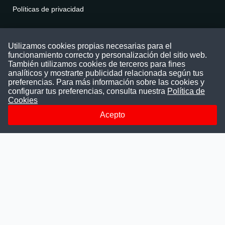
Políticas de privacidad
Contáctenos
Utilizamos cookies propias necesarias para el
funcionamiento correcto y personalización del sitio web.
Puede comunicarse con nosotros a través
También utilizamos cookies de terceros para fines
nuestras redes sociales o del correo:
analíticos y mostrarte publicidad relacionada según tus
contacto@convocatoriasdetrabajo.com
preferencias. Para más información sobre las cookies y
Siguenos en:
configurar tus preferencias, consulta nuestra
Política de
Cookies
Acepto
Facebook
Instagram
LinkedIn
Telegram
TikTok
Youtube