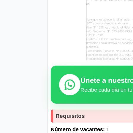
Únete a nuest
Recibe cada día en tu
Requisitos
Número de vacantes:
1