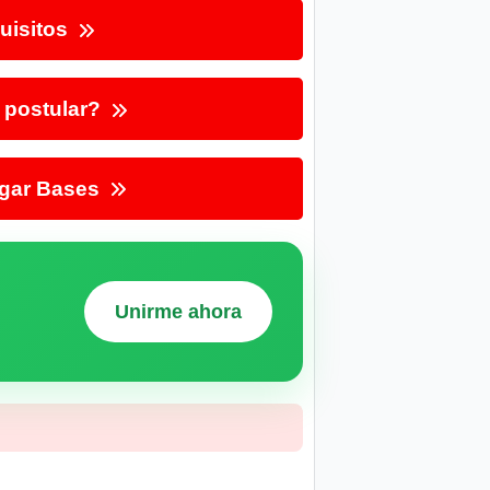
uisitos
postular?
gar Bases
Unirme ahora