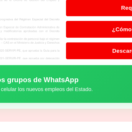
Req
¿Cómo 
Descar
ros grupos de WhatsApp
 celular los nuevos empleos del Estado.