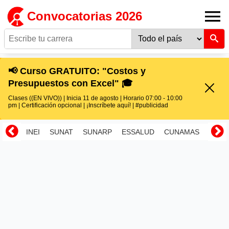
Convocatorias 2026
📢 Curso GRATUITO: "Costos y
Presupuestos con Excel" 🎓
Clases ((EN VIVO)) | Inicia 11 de agosto | Horario 07:00 - 10:00
pm | Certificación opcional | ¡Inscríbete aquí! | #publicidad
INEI
SUNAT
SUNARP
ESSALUD
CUNAMAS
RENI