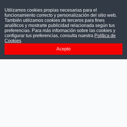
Contáctenos
Utilizamos cookies propias necesarias para el
funcionamiento correcto y personalización del sitio web.
Puede comunicarse con nosotros a través
También utilizamos cookies de terceros para fines
nuestras redes sociales o del correo:
analíticos y mostrarte publicidad relacionada según tus
contacto@convocatoriasdetrabajo.com
preferencias. Para más información sobre las cookies y
Siguenos en:
configurar tus preferencias, consulta nuestra
Política de
Cookies
Acepto
Facebook
Instagram
LinkedIn
Telegram
TikTok
Youtube
© 2026 Todos los derechos reservados.