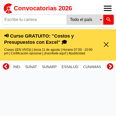
Convocatorias 2026
📢 Curso GRATUITO: "Costos y
Presupuestos con Excel" 🎓
Clases ((EN VIVO)) | Inicia 11 de agosto | Horario 07:00 - 10:00
pm | Certificación opcional | ¡Inscríbete aquí! | #publicidad
INEI
SUNAT
SUNARP
ESSALUD
CUNAMAS
RENI