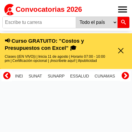
Convocatorias 2026
📢 Curso GRATUITO: "Costos y
Presupuestos con Excel" 🎓
Clases ((EN VIVO)) | Inicia 11 de agosto | Horario 07:00 - 10:00
pm | Certificación opcional | ¡Inscríbete aquí! | #publicidad
INEI
SUNAT
SUNARP
ESSALUD
CUNAMAS
RENI