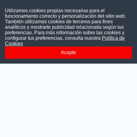
Contáctenos
Utilizamos cookies propias necesarias para el
funcionamiento correcto y personalización del sitio web.
Puede comunicarse con nosotros a través
También utilizamos cookies de terceros para fines
nuestras redes sociales o del correo:
analíticos y mostrarte publicidad relacionada según tus
contacto@convocatoriasdetrabajo.com
preferencias. Para más información sobre las cookies y
Siguenos en:
configurar tus preferencias, consulta nuestra
Política de
Cookies
Acepto
Facebook
Instagram
LinkedIn
Telegram
TikTok
Youtube
© 2026 Todos los derechos reservados.