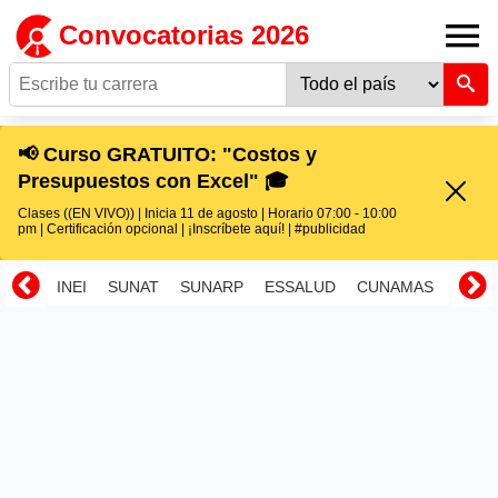
Convocatorias 2026
📢 Curso GRATUITO: "Costos y
Presupuestos con Excel" 🎓
Clases ((EN VIVO)) | Inicia 11 de agosto | Horario 07:00 - 10:00
pm | Certificación opcional | ¡Inscríbete aquí! | #publicidad
INEI
SUNAT
SUNARP
ESSALUD
CUNAMAS
RENI