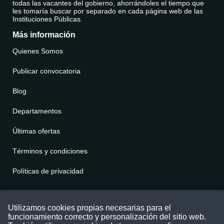
todas las vacantes del gobierno, ahorrándoles el tiempo que
les tomaría buscar por separado en cada página web de las
Instituciones Públicas.
Más información
Quienes Somos
Publicar convocatoria
Blog
Departamentos
Últimas ofertas
Términos y condiciones
Políticas de privacidad
Contáctenos
Utilizamos cookies propias necesarias para el
funcionamiento correcto y personalización del sitio web.
Puede comunicarse con nosotros a través