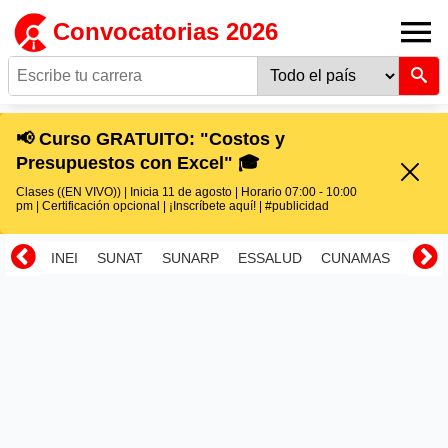
Convocatorias 2026
📢 Curso GRATUITO: "Costos y
Presupuestos con Excel" 🎓
Clases ((EN VIVO)) | Inicia 11 de agosto | Horario 07:00 - 10:00
pm | Certificación opcional | ¡Inscríbete aquí! | #publicidad
INEI
SUNAT
SUNARP
ESSALUD
CUNAMAS
RENI