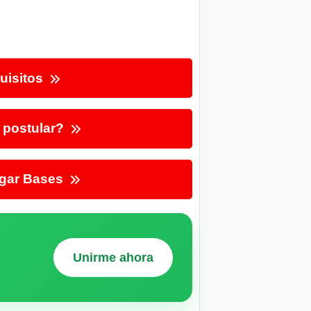
uisitos
postular?
gar Bases
Unirme ahora