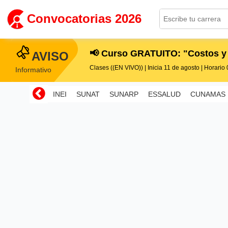
Convocatorias 2026
📢 Curso GRATUITO: "Costos y
AVISO
Clases ((EN VIVO)) | Inicia 11 de agosto | Horario 0
Informativo
INEI
SUNAT
SUNARP
ESSALUD
CUNAMAS