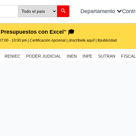
Departamento
Cont
 Presupuestos con Excel" 🎓
7:00 - 10:00 pm | Certificación opcional | ¡Inscríbete aquí! | #publicidad
RENIEC
PODER JUDICIAL
INEN
INPE
SUTRAN
FISCAL