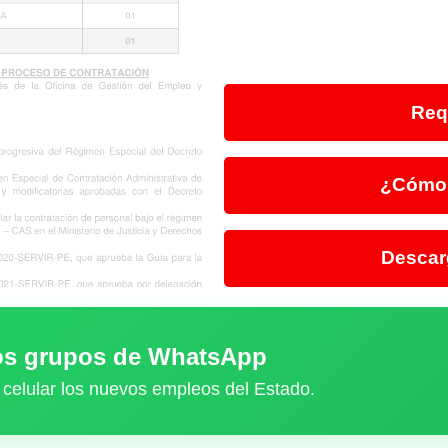
Req
¿Cómo 
Descar
ros grupos de WhatsApp
 celular los nuevos empleos del Estado.