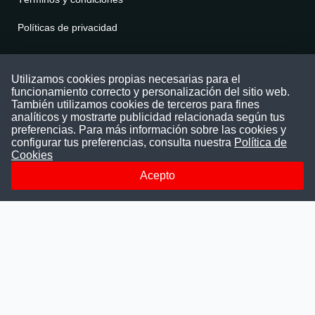
Políticas de privacidad
Contáctenos
Utilizamos cookies propias necesarias para el
funcionamiento correcto y personalización del sitio web.
Puede comunicarse con nosotros a través
También utilizamos cookies de terceros para fines
nuestras redes sociales o del correo:
analíticos y mostrarte publicidad relacionada según tus
contacto@convocatoriasdetrabajo.com
preferencias. Para más información sobre las cookies y
Siguenos en:
configurar tus preferencias, consulta nuestra
Política de
Cookies
Acepto
Facebook
Instagram
LinkedIn
Telegram
TikTok