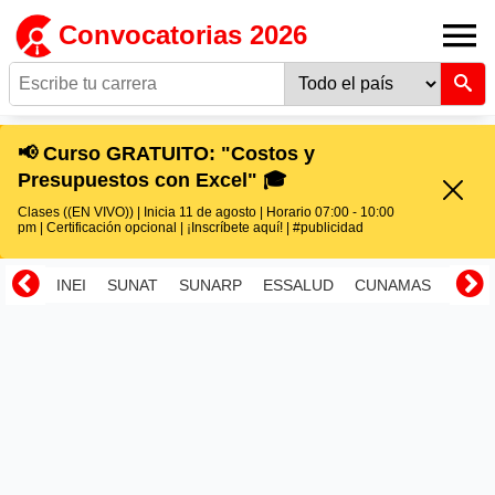
Convocatorias 2026
📢 Curso GRATUITO: "Costos y
Presupuestos con Excel" 🎓
Clases ((EN VIVO)) | Inicia 11 de agosto | Horario 07:00 - 10:00
pm | Certificación opcional | ¡Inscríbete aquí! | #publicidad
INEI
SUNAT
SUNARP
ESSALUD
CUNAMAS
RENI