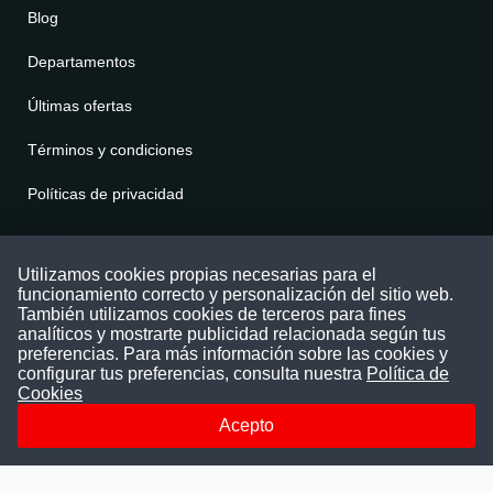
Blog
Departamentos
Últimas ofertas
Términos y condiciones
Políticas de privacidad
Contáctenos
Utilizamos cookies propias necesarias para el
funcionamiento correcto y personalización del sitio web.
Puede comunicarse con nosotros a través
También utilizamos cookies de terceros para fines
nuestras redes sociales o del correo:
analíticos y mostrarte publicidad relacionada según tus
contacto@convocatoriasdetrabajo.com
preferencias. Para más información sobre las cookies y
Siguenos en:
configurar tus preferencias, consulta nuestra
Política de
Cookies
Acepto
Facebook
Instagram