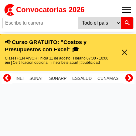
Convocatorias 2026
📢 Curso GRATUITO: "Costos y
Presupuestos con Excel" 🎓
Clases ((EN VIVO)) | Inicia 11 de agosto | Horario 07:00 - 10:00
pm | Certificación opcional | ¡Inscríbete aquí! | #publicidad
INEI
SUNAT
SUNARP
ESSALUD
CUNAMAS
RENI