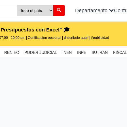
Departamento
Cont
 Presupuestos con Excel" 🎓
7:00 - 10:00 pm | Certificación opcional | ¡Inscríbete aquí! | #publicidad
RENIEC
PODER JUDICIAL
INEN
INPE
SUTRAN
FISCAL