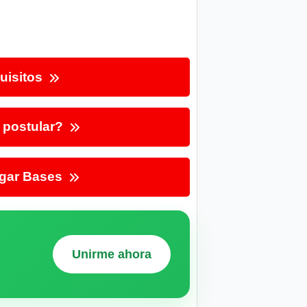
uisitos
postular?
gar Bases
Unirme ahora