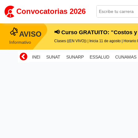
Convocatorias 2026
📢 Curso GRATUITO: "Costos y
AVISO
Clases ((EN VIVO)) | Inicia 11 de agosto | Horario 0
Informativo
INEI
SUNAT
SUNARP
ESSALUD
CUNAMAS