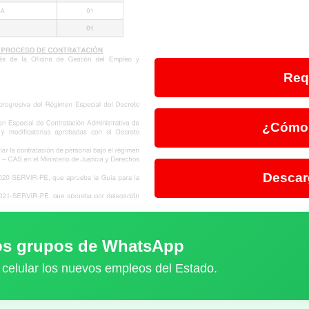
Req
¿Cómo 
Descar
ros grupos de WhatsApp
 celular los nuevos empleos del Estado.