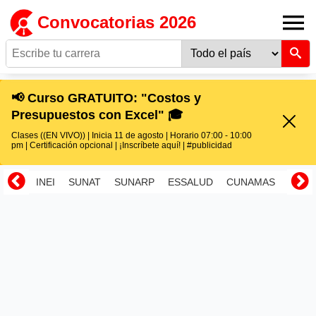
Convocatorias 2026
📢 Curso GRATUITO: "Costos y
Presupuestos con Excel" 🎓
Clases ((EN VIVO)) | Inicia 11 de agosto | Horario 07:00 - 10:00
pm | Certificación opcional | ¡Inscríbete aquí! | #publicidad
INEI
SUNAT
SUNARP
ESSALUD
CUNAMAS
RENI