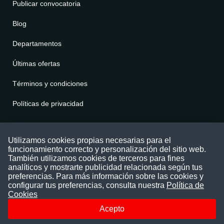
Publicar convocatoria
Blog
Departamentos
Últimas ofertas
Términos y condiciones
Políticas de privacidad
Contáctenos
Utilizamos cookies propias necesarias para el
funcionamiento correcto y personalización del sitio web.
Puede comunicarse con nosotros a través
También utilizamos cookies de terceros para fines
nuestras redes sociales o del correo:
analíticos y mostrarte publicidad relacionada según tus
contacto@convocatoriasdetrabajo.com
preferencias. Para más información sobre las cookies y
Siguenos en:
configurar tus preferencias, consulta nuestra
Política de
Cookies
Acepto
Facebook