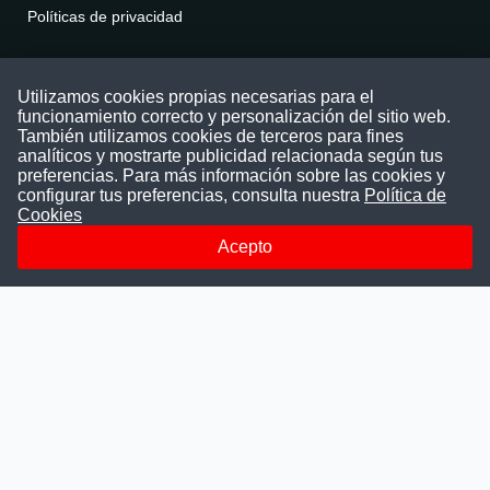
Políticas de privacidad
Contáctenos
Utilizamos cookies propias necesarias para el
funcionamiento correcto y personalización del sitio web.
Puede comunicarse con nosotros a través
También utilizamos cookies de terceros para fines
nuestras redes sociales o del correo:
analíticos y mostrarte publicidad relacionada según tus
contacto@convocatoriasdetrabajo.com
preferencias. Para más información sobre las cookies y
Siguenos en:
configurar tus preferencias, consulta nuestra
Política de
Cookies
Acepto
Facebook
Instagram
LinkedIn
Telegram
TikTok
Youtube