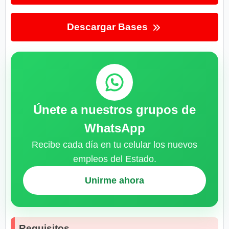
Descargar Bases
Únete a nuestros grupos de
WhatsApp
Recibe cada día en tu celular los nuevos
empleos del Estado.
Unirme ahora
Requisitos