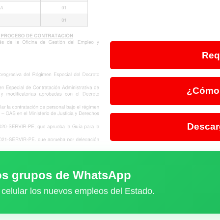
Req
¿Cómo 
Descar
ros grupos de WhatsApp
 celular los nuevos empleos del Estado.