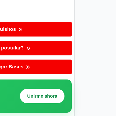
uisitos
postular?
gar Bases
Unirme ahora