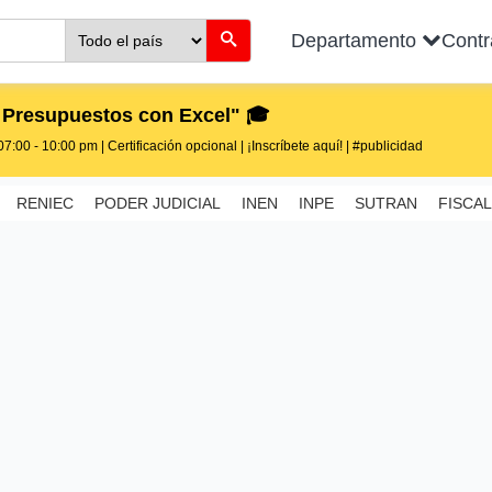
Departamento
Cont
 Presupuestos con Excel" 🎓
7:00 - 10:00 pm | Certificación opcional | ¡Inscríbete aquí! | #publicidad
RENIEC
PODER JUDICIAL
INEN
INPE
SUTRAN
FISCAL