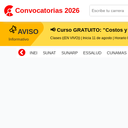
Convocatorias 2026
📢 Curso GRATUITO: "Costos y
AVISO
Clases ((EN VIVO)) | Inicia 11 de agosto | Horario 0
Informativo
INEI
SUNAT
SUNARP
ESSALUD
CUNAMAS