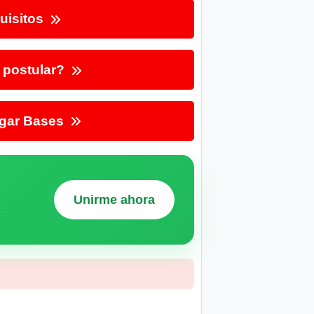
uisitos
postular?
gar Bases
Unirme ahora