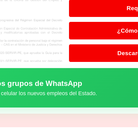
Req
¿Cómo 
Descar
ros grupos de WhatsApp
 celular los nuevos empleos del Estado.