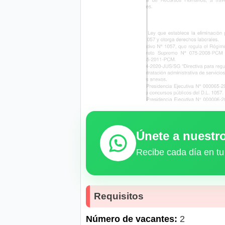
Únete a nuest
Recibe cada día en tu
Requisitos
Número de vacantes:
2