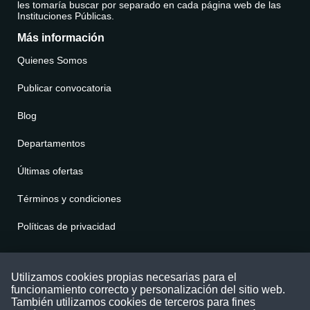
les tomaría buscar por separado en cada página web de las
Instituciones Públicas.
Más información
Quienes Somos
Publicar convocatoria
Blog
Departamentos
Últimas ofertas
Términos y condiciones
Políticas de privacidad
Contáctenos
Utilizamos cookies propias necesarias para el
funcionamiento correcto y personalización del sitio web.
Puede comunicarse con nosotros a través
También utilizamos cookies de terceros para fines
nuestras redes sociales o del correo: