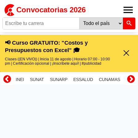
Convocatorias 2026
📢 Curso GRATUITO: "Costos y
Presupuestos con Excel" 🎓
Clases ((EN VIVO)) | Inicia 11 de agosto | Horario 07:00 - 10:00
pm | Certificación opcional | ¡Inscríbete aquí! | #publicidad
INEI
SUNAT
SUNARP
ESSALUD
CUNAMAS
RENI