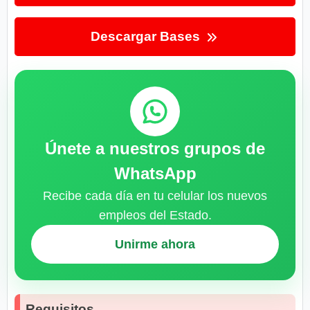
Descargar Bases
Únete a nuestros grupos de
WhatsApp
Recibe cada día en tu celular los nuevos
empleos del Estado.
Unirme ahora
Requisitos