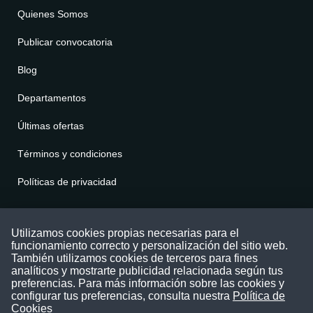
Quienes Somos
Publicar convocatoria
Blog
Departamentos
Últimas ofertas
Términos y condiciones
Políticas de privacidad
Contáctenos
Utilizamos cookies propias necesarias para el
funcionamiento correcto y personalización del sitio web.
Puede comunicarse con nosotros a través
También utilizamos cookies de terceros para fines
nuestras redes sociales o del correo:
analíticos y mostrarte publicidad relacionada según tus
contacto@convocatoriasdetrabajo.com
preferencias. Para más información sobre las cookies y
Siguenos en:
configurar tus preferencias, consulta nuestra
Política de
Cookies