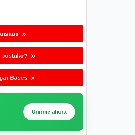
uisitos
postular?
gar Bases
Unirme ahora