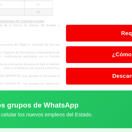
Req
¿Cómo 
Descar
ros grupos de WhatsApp
 celular los nuevos empleos del Estado.