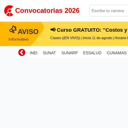
Convocatorias 2026
📢 Curso GRATUITO: "Costos y
AVISO
Clases ((EN VIVO)) | Inicia 11 de agosto | Horario 0
Informativo
INEI
SUNAT
SUNARP
ESSALUD
CUNAMAS