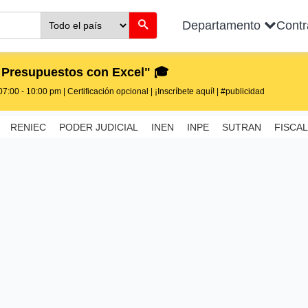
Departamento
Cont
 Presupuestos con Excel" 🎓
7:00 - 10:00 pm | Certificación opcional | ¡Inscríbete aquí! | #publicidad
RENIEC
PODER JUDICIAL
INEN
INPE
SUTRAN
FISCAL